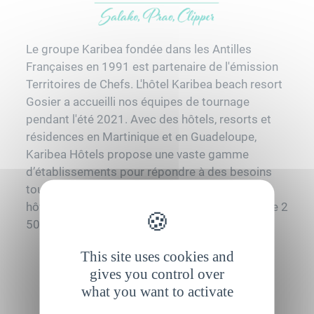
Le groupe Karibea fondée dans les Antilles
Françaises en 1991 est partenaire de l'émission
Territoires de Chefs. L'hôtel Karibea beach resort
Gosier a accueilli nos équipes de tournage
pendant l'été 2021. Avec des hôtels, resorts et
résidences en Martinique et en Guadeloupe,
Karibea Hôtels propose une vaste gamme
d’établissements pour répondre à des besoins
touristiques comme professionnels. Le parc
hôtelier dispose de plus de 800 chambres et de 2
500m2 de salles de séminaires.
This site uses cookies and
gives you control over
what you want to activate