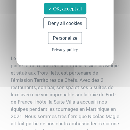
OK, accept all
Deny all cookies
Personalize
Privacy policy
Le boutique hôtel 5 étoiles La Suite Villa, dirigé
par le fameux chef étoilé bordelais Nicolas Magie
et situé aux Trois-Ilets, est partenaire de
l'émission Territoires de Chefs. Avec des 2
restaurants, son bar, son spa et ses 6 suites de
luxe avec une vue imprenable sur la baie de Fort-
de-France, l'hôtel la Suite Villa a accueilli nos
équipes pendant les tournages en Martinique en
2021. Nous sommes très fiers que Nicolas Magie
ait fait partie de nos chefs ambassadeurs sur une