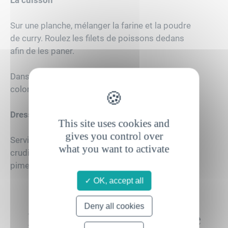
La cuisson
Sur une planche, mélanger la farine et la poudre
de curry. Roulez les filets de poissons dedans
afin de les paner.
Dans une poêle, faites frire dans l’huile jusqu’à
coloration. Réserver sur un papier absorbant.
Dressage
This site uses cookies and
gives you control over
Servir bien chaud avec une salade de tomates et
what you want to activate
crudités accompagnés d’une vinaigrette à l’ail et
piments doux.
OK, accept all
Deny all cookies
L'émission de la recette