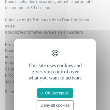
Dans un blender, mixez en ajoutant le carbonate
de sodium et 50 cl d’eau.
Cuire les œufs 5 minutes dans l’eau bouillante
salée.
Coupez les tomates cerises en 4 quartiers.
Procédez au dressage.
Dans une assiette creuse, versez le velouté puis
au centre de celle-ci, ajoutez les herbes et 2
quartiers de tomates et l’œuf mollet.
This site uses cookies and
Salez et poivrez.
gives you control over
Procédez de manière identique pour chaque
what you want to activate
assiette.
Servez aussi bien froid que tiède.
OK, accept all
Deny all cookies