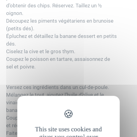
d’obtenir des chips. Réservez. Taillez un ½
oignon.
Découpez les piments végétariens en brunoise
(petits dés).
Épluchez et détaillez la banane dessert en petits
dés.
Ciselez la cive et le gros thym.
Coupez le poisson en tartare, assaisonnez de
sel et poivre.
Versez ces ingrédients dans un cul-de-poule.
Mélangez le tout, ajoutez l’huile d’olive et le
vinaigre et déposez la garniture sur la peau de la
banane.
Coupez les boudins dans le sens de la longueur
et récupérez la chair.
This site uses cookies and
Faites chauffer 5 minutes à la poêle et réservez
gives you control over