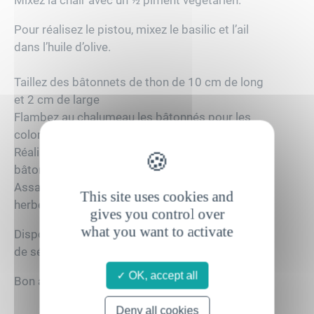
Mixez la chair avec un ½ piment végétarien.
Pour réalisez le pistou, mixez le basilic et l’ail
dans l’huile d’olive.
Taillez des bâtonnets de thon de 10 cm de long
et 2 cm de large
Flambez au chalumeau les bâtonnés pour les
colorer.
Réalisez une tresse en faisant chevaucher les
bâtonnés (8 bâtonnets pour une personne).
Assaisonnez au pistou, jus de citron et fines
This site uses cookies and
herbes, ail, sel, poivre.
gives you control over
what you want to activate
Disposez les fleurs comestibles et les graines
de sésame en finition.
OK, accept all
Bon appétit !
Deny all cookies